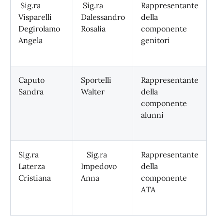
Sig.ra
Sig.ra
Rappresentante
Visparelli
Dalessandro
della
Degirolamo
Rosalia
componente
Angela
genitori
Caputo
Sportelli
Rappresentante
Sandra
Walter
della
componente
alunni
Sig.ra
Sig.ra
Rappresentante
Laterza
Impedovo
della
Cristiana
Anna
componente
ATA