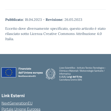
Pubblicato:
18.04.2023
-
Revisione:
26.05.2023
Eccetto dove diversamente specificato, questo articolo è stato
rilasciato sotto Licenza Creative Commons Attribuzione 4.0
Italia.
Liceo Scientifico - Istituto Tecnico Tecnologico -
Chimica e Materiali / Biotecnologie Sanitarie /
Informatica
I.I.S.S. Luigi dell'Erba
Castellana Grotte (BA)
Link Esterni
NextGenerationEU
Portale Unione Europea