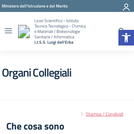
Vai ai contenuti
Vai al menu di navigazione
Vai al footer
Ministero dell'Istruzione e del Merito
Liceo Scientifico - Istituto
Tecnico Tecnologico - Chimica
Apr
e Materiali / Biotecnologie
Sanitarie / Informatica
I.I.S.S. Luigi dell'Erba
Organi Collegiali
Stampa / Condividi
Che cosa sono