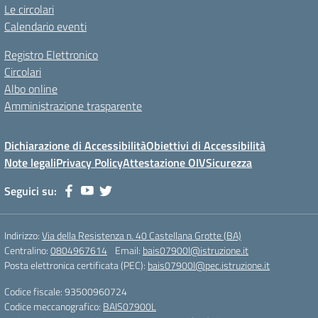
Le circolari
Calendario eventi
Registro Elettronico
Circolari
Albo online
Amministrazione trasparente
Dichiarazione di Accessibilità
Obiettivi di Accessibilità
Note legali
Privacy Policy
Attestazione OIV
Sicurezza
Seguici su:
Indirizzo:
Via della Resistenza n. 40 Castellana Grotte (BA)
Centralino:
0804967614
Email:
bais07900l@istruzione.it
Posta elettronica certificata (PEC):
bais07900l@pec.istruzione.it
Codice fiscale: 93500960724
Codice meccanografico:
BAIS07900L