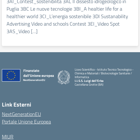
3AI_Contest_sostenibilità 3AL Il dissesto idrogeologico in
Puglia 3BC Le nuove tecnologie 3BI_A healtier life for a
healthier world 3CI_L’energia sostenibile 3DI Sustanability
Advertising Video and schools Contest 3EI_Video Spot
3AS_Video […]
Liceo Scientifico - Istituto Tecnico Tecnologico -
Chimica e Materiali / Biotecnologie Sanitarie /
Informatica
I.I.S.S. Luigi dell'Erba
Castellana Grotte (BA)
Link Esterni
NextGenerationEU
Portale Unione Europea
MIUR