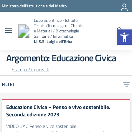
Vai ai contenuti
Vai al menu di navigazione
Vai al footer
Ministero dell'Istruzione e del Merito
Liceo Scientifico - Istituto
Tecnico Tecnologico - Chimica
Apr
e Materiali / Biotecnologie
Sanitarie / Informatica
I.I.S.S. Luigi dell'Erba
Argomento: Educazione Civica
Stampa / Condividi
FILTRI
Educazione Civica – Penso e vivo sostenibile.
Seconda edizione 2023
VIDEO 3AC Penso e vivo sostenibile